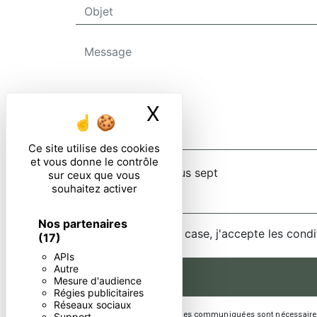
X
Masquer le ban
Ce site utilise des cookies
et vous donne le contrôle
Combien font un plus sept
sur ceux que vous
souhaitez activer
Nos partenaires
En cochant cette case, j'accepte les condi
(17)
APIs
Autre
Mesure d'audience
Régies publicitaires
Réseaux sociaux
** Les données personnelles communiquées sont nécessaires aux
Support