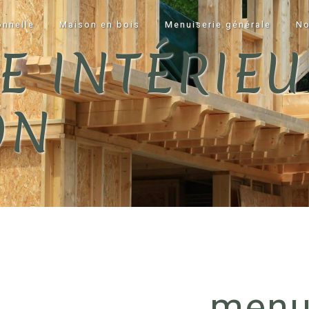
onnelle
Maison en bois
Menuiserie générale
No
E INTÉRIEU
ON
menu