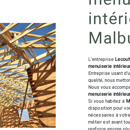
intér
Malb
L’entreprise
Lecoul
menuiserie intérieu
Entreprise usant d’
qualité, nous metto
Nous vous accompag
menuiserie intérieu
Si vous habitez à
M
disposition pour v
nécessaires à votre
métier est avant to
renforce encore plus