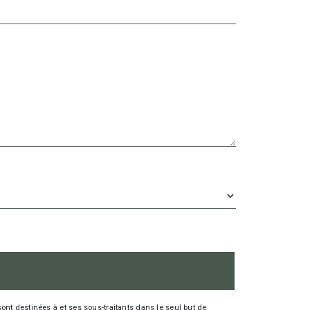
nt destinées à et ses sous-traitants dans le seul but de