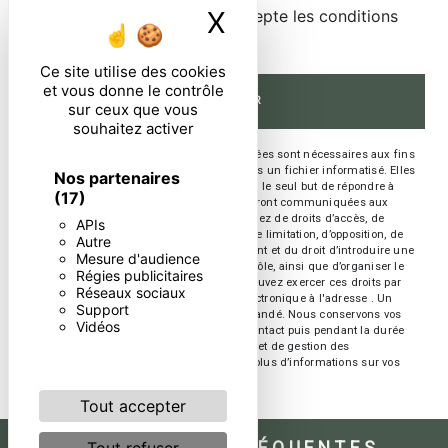
X
Masquer le ban
En cochant cette case, j'accepte les conditions
particulières ci-dessous **
Ce site utilise des cookies
et vous donne le contrôle
ENVOYER
sur ceux que vous
souhaitez activer
** Les données personnelles communiquées sont nécessaires aux fins
de vous contacter et sont enregistrées dans un fichier informatisé. Elles
Nos partenaires
sont destinées à et ses sous-traitants dans le seul but de répondre à
(17)
votre message. Les données collectées seront communiquées aux
seuls destinataires suivants: . Vous disposez de droits d’accès, de
APIs
rectification, d’effacement, de portabilité, de limitation, d’opposition, de
Autre
retrait de votre consentement à tout moment et du droit d’introduire une
Mesure d'audience
réclamation auprès d’une autorité de contrôle, ainsi que d’organiser le
Régies publicitaires
sort de vos données post-mortem. Vous pouvez exercer ces droits par
Réseaux sociaux
voie postale à l'adresse ou par courrier électronique à l'adresse . Un
Support
justificatif d'identité pourra vous être demandé. Nous conservons vos
Vidéos
données pendant la période de prise de contact puis pendant la durée
de prescription légale aux fins probatoires et de gestion des
contentieux. Consultez le site cnil.fr pour plus d’informations sur vos
droits.
Tout accepter