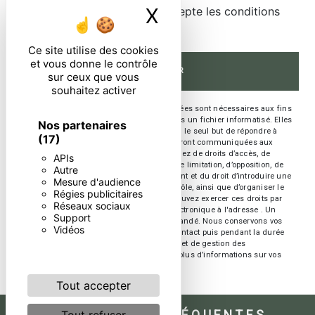
X
Masquer le ban
En cochant cette case, j'accepte les conditions
particulières ci-dessous **
Ce site utilise des cookies
et vous donne le contrôle
ENVOYER
sur ceux que vous
souhaitez activer
** Les données personnelles communiquées sont nécessaires aux fins
de vous contacter et sont enregistrées dans un fichier informatisé. Elles
Nos partenaires
sont destinées à et ses sous-traitants dans le seul but de répondre à
(17)
votre message. Les données collectées seront communiquées aux
seuls destinataires suivants: . Vous disposez de droits d’accès, de
APIs
rectification, d’effacement, de portabilité, de limitation, d’opposition, de
Autre
retrait de votre consentement à tout moment et du droit d’introduire une
Mesure d'audience
réclamation auprès d’une autorité de contrôle, ainsi que d’organiser le
Régies publicitaires
sort de vos données post-mortem. Vous pouvez exercer ces droits par
Réseaux sociaux
voie postale à l'adresse ou par courrier électronique à l'adresse . Un
Support
justificatif d'identité pourra vous être demandé. Nous conservons vos
Vidéos
données pendant la période de prise de contact puis pendant la durée
de prescription légale aux fins probatoires et de gestion des
contentieux. Consultez le site cnil.fr pour plus d’informations sur vos
droits.
Tout accepter