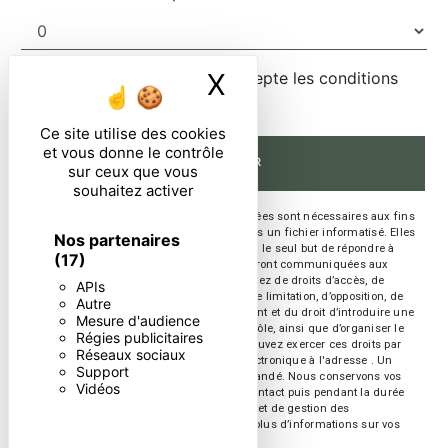
X
Masquer le ban
En cochant cette case, j'accepte les conditions
particulières ci-dessous **
Ce site utilise des cookies
et vous donne le contrôle
ENVOYER
sur ceux que vous
souhaitez activer
** Les données personnelles communiquées sont nécessaires aux fins
de vous contacter et sont enregistrées dans un fichier informatisé. Elles
Nos partenaires
sont destinées à et ses sous-traitants dans le seul but de répondre à
(17)
votre message. Les données collectées seront communiquées aux
seuls destinataires suivants: . Vous disposez de droits d’accès, de
APIs
rectification, d’effacement, de portabilité, de limitation, d’opposition, de
Autre
retrait de votre consentement à tout moment et du droit d’introduire une
Mesure d'audience
réclamation auprès d’une autorité de contrôle, ainsi que d’organiser le
Régies publicitaires
sort de vos données post-mortem. Vous pouvez exercer ces droits par
Réseaux sociaux
voie postale à l'adresse ou par courrier électronique à l'adresse . Un
Support
justificatif d'identité pourra vous être demandé. Nous conservons vos
Vidéos
données pendant la période de prise de contact puis pendant la durée
de prescription légale aux fins probatoires et de gestion des
contentieux. Consultez le site cnil.fr pour plus d’informations sur vos
droits.