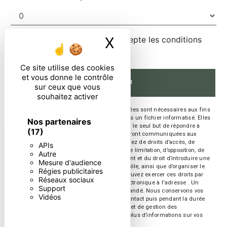
X
Masquer le ban
En cochant cette case, j'accepte les conditions
particulières ci-dessous **
Ce site utilise des cookies
et vous donne le contrôle
ENVOYER
sur ceux que vous
souhaitez activer
** Les données personnelles communiquées sont nécessaires aux fins
de vous contacter et sont enregistrées dans un fichier informatisé. Elles
Nos partenaires
sont destinées à et ses sous-traitants dans le seul but de répondre à
(17)
votre message. Les données collectées seront communiquées aux
seuls destinataires suivants: . Vous disposez de droits d’accès, de
APIs
rectification, d’effacement, de portabilité, de limitation, d’opposition, de
Autre
retrait de votre consentement à tout moment et du droit d’introduire une
Mesure d'audience
réclamation auprès d’une autorité de contrôle, ainsi que d’organiser le
Régies publicitaires
sort de vos données post-mortem. Vous pouvez exercer ces droits par
Réseaux sociaux
voie postale à l'adresse ou par courrier électronique à l'adresse . Un
Support
justificatif d'identité pourra vous être demandé. Nous conservons vos
Vidéos
données pendant la période de prise de contact puis pendant la durée
de prescription légale aux fins probatoires et de gestion des
contentieux. Consultez le site cnil.fr pour plus d’informations sur vos
droits.