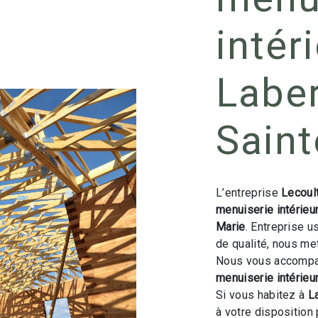
intér
Labe
Saint
L’entreprise
Lecoul
menuiserie intérieu
Marie
. Entreprise u
de qualité, nous me
Nous vous accompag
menuiserie intérieu
Si vous habitez à
L
à votre disposition