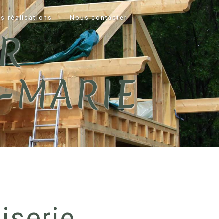
s réalisations
Nous contacter
R
-MARIE
iserie