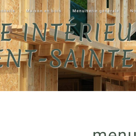
onnelle
Maison en bois
Menuiserie générale
No
E INTÉRIEU
NT-SAINTE
menu